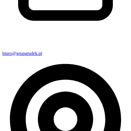
biuro@gruparudek.pl