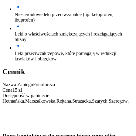
Niesteroidowe leki przeciwzapalne (np. ketoprofen,
ibuprofen)
Leki o właściwościach zmiękczających i rozciągających
blizny
Leki przeciwzakrzepowe, które pomagają w redukcji
krwiaków i obrzęków
Cennik
Nazwa Zabiegu
Fonoforeza
Cena
15 zł
Dostępność w gabinecie
Hetmańska
,
Marszałkowska
,
Rejtana
,
Strażacka
,
Szarych Szeregów
,
Dane kontaktowe do naszego biura przy ulicy