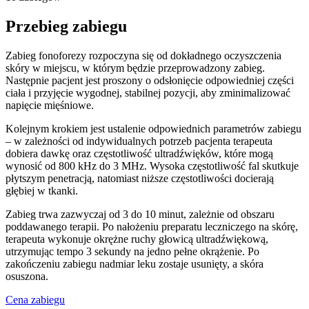
Przebieg zabiegu
Zabieg fonoforezy rozpoczyna się od dokładnego oczyszczenia
skóry w miejscu, w którym będzie przeprowadzony zabieg.
Następnie pacjent jest proszony o odsłonięcie odpowiedniej części
ciała i przyjęcie wygodnej, stabilnej pozycji, aby zminimalizować
napięcie mięśniowe.
Kolejnym krokiem jest ustalenie odpowiednich parametrów zabiegu
– w zależności od indywidualnych potrzeb pacjenta terapeuta
dobiera dawkę oraz częstotliwość ultradźwięków, które mogą
wynosić od 800 kHz do 3 MHz. Wysoka częstotliwość fal skutkuje
płytszym penetracją, natomiast niższe częstotliwości docierają
głębiej w tkanki.
Zabieg trwa zazwyczaj od 3 do 10 minut, zależnie od obszaru
poddawanego terapii. Po nałożeniu preparatu leczniczego na skórę,
terapeuta wykonuje okrężne ruchy głowicą ultradźwiękową,
utrzymując tempo 3 sekundy na jedno pełne okrążenie. Po
zakończeniu zabiegu nadmiar leku zostaje usunięty, a skóra
osuszona.
Cena zabiegu