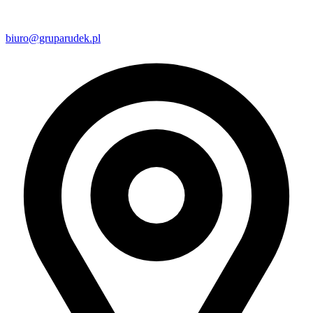
biuro@gruparudek.pl