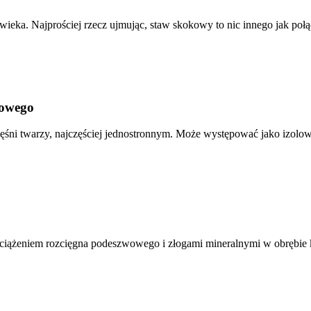
eka. Najprościej rzecz ujmując, staw skokowy to nic innego jak połąc
zowego
ni twarzy, najczęściej jednostronnym. Może występować jako izolow
iążeniem rozcięgna podeszwowego i złogami mineralnymi w obrębie koś