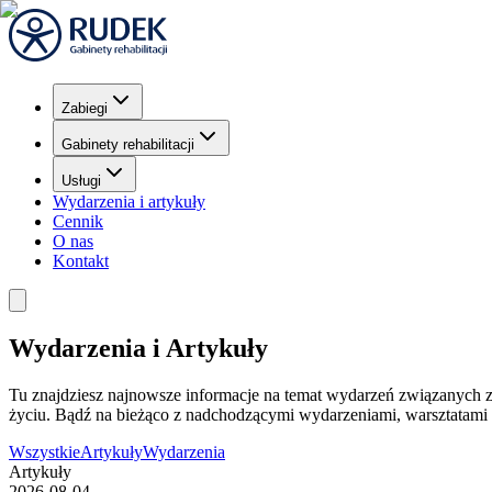
Zabiegi
Gabinety rehabilitacji
Usługi
Wydarzenia i artykuły
Cennik
O nas
Kontakt
Wydarzenia i Artykuły
Tu znajdziesz najnowsze informacje na temat wydarzeń związanych z 
życiu. Bądź na bieżąco z nadchodzącymi wydarzeniami, warsztatami i 
Wszystkie
Artykuły
Wydarzenia
Artykuły
2026-08-04