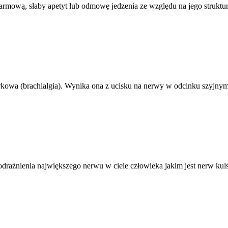
armową, słaby apetyt lub odmowę jedzenia ze względu na jego struktur
rkowa (brachialgia). Wynika ona z ucisku na nerwy w odcinku szyjnym 
podrażnienia największego nerwu w ciele człowieka jakim jest nerw ku