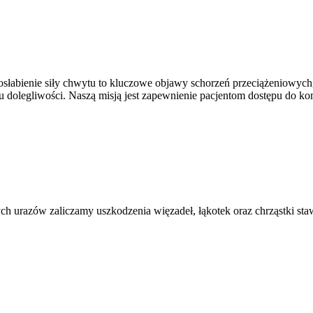
osłabienie siły chwytu to kluczowe objawy schorzeń przeciążeniowych
 dolegliwości. Naszą misją jest zapewnienie pacjentom dostępu do ko
h urazów zaliczamy uszkodzenia więzadeł, łąkotek oraz chrząstki staw