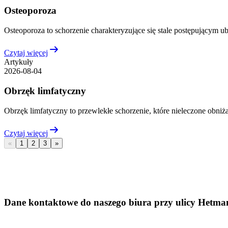
Osteoporoza
Osteoporoza to schorzenie charakteryzujące się stale postępującym ub
Czytaj więcej
Artykuły
2026-08-04
Obrzęk limfatyczny
Obrzęk limfatyczny to przewlekłe schorzenie, które nieleczone obniża
Czytaj więcej
«
1
2
3
»
Dane kontaktowe do naszego biura przy ulicy Hetmań