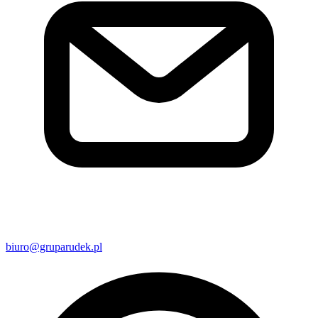
biuro@gruparudek.pl